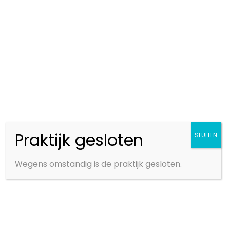
LAST VAN UW BENEN? DOE DE
TEST!
Test of wij u kunnen helpen met uw
beenklachten! Na 11 korte vragen
heeft u inzicht.
DOE DE TEST
Praktijk gesloten
SLUITEN
Wegens omstandig is de praktijk gesloten.
VACUÜMTHERAPIE STIMULEERT HET
HERSTEL